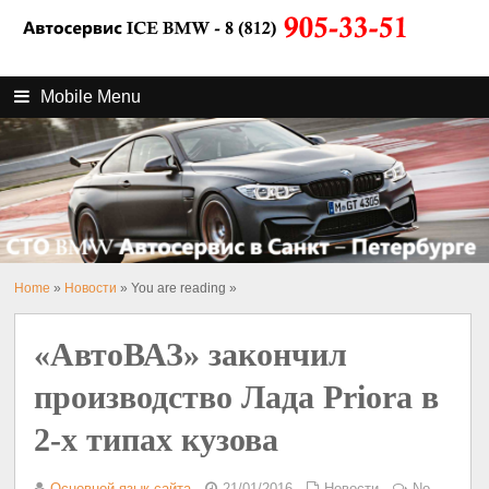
Mobile Menu
Home
»
Новости
» You are reading »
«АвтоВАЗ» закончил
производство Лада Priora в
2-х типах кузова
Основной язык сайта
21/01/2016
Новости
No