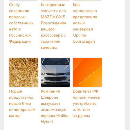
Geely
Контрактные
Киа
сохранила
запчасти для
официально
продажи
MAZDA CX-5:
представила
собственных
Возрождение
новый
авто в
вашего
универсал
Российской
кроссовера с
Optima
Федерации
гарантией
Sportwagon
качества
Порше
Компания
Водители РФ
представила
Шевроле
начали менее
новый 8-ми
выпускает
употреблять
цилиндровый
экономичную
алкоголя
мотор
версию Malibu
за рулем
Hybrid