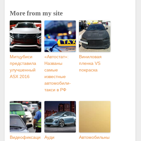
More from my site
Митцубиси
«Автостат»:
Виниловая
представила
Названы
пленка VS
улучшенный
самые
покраска
ASX 2016
известные
автомобили-
такси в РФ
Видеофиксаци
Ауди
Автомобильны