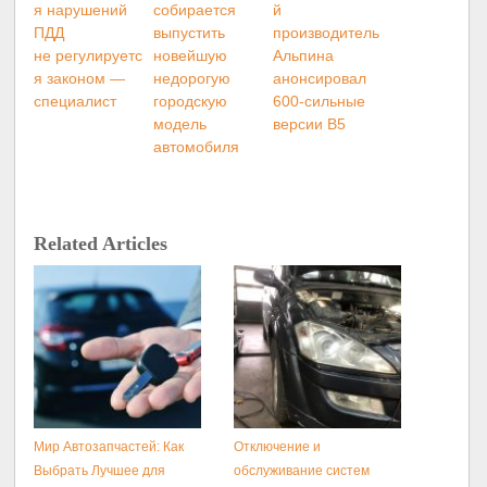
я нарушений
собирается
й
ПДД
выпустить
производитель
не регулируетс
новейшую
Альпина
я законом —
недорогую
анонсировал
специалист
городскую
600-сильные
модель
версии B5
автомобиля
Related Articles
Мир Автозапчастей: Как
Отключение и
Выбрать Лучшее для
обслуживание систем