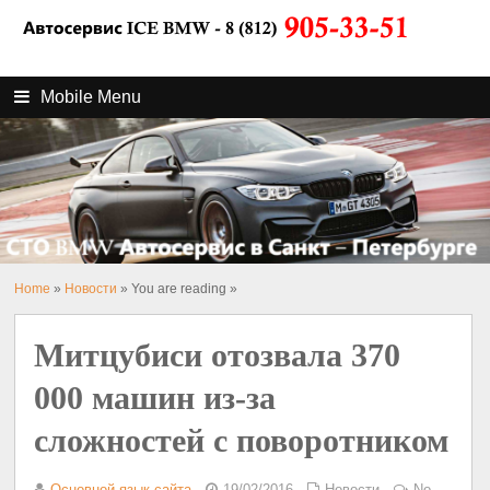
Mobile Menu
Home
»
Новости
» You are reading »
Митцубиси отозвала 370
000 машин из-за
сложностей с поворотником
Основной язык сайта
19/02/2016
Новости
No