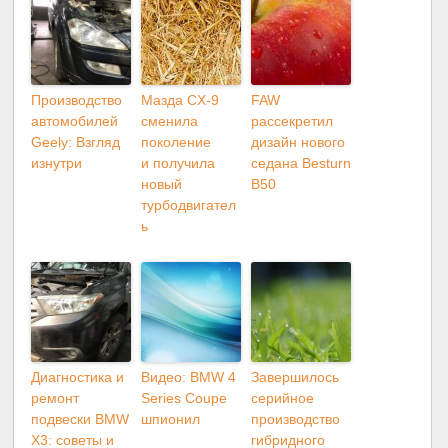
Производство
Мазда CX-9
FAW
автомобилей
сменила
рассекретил
Geely: Взгляд
поколение
дизайн нового
изнутри
и получила
седана Besturn
новый
B50
турбодвигател
ь
Диагностика и
Видео: BMW 4
Завершилось
ремонт
Series Coupe
серийное
подвески BMW
шпионил
производство
X3: советы и
гибридного