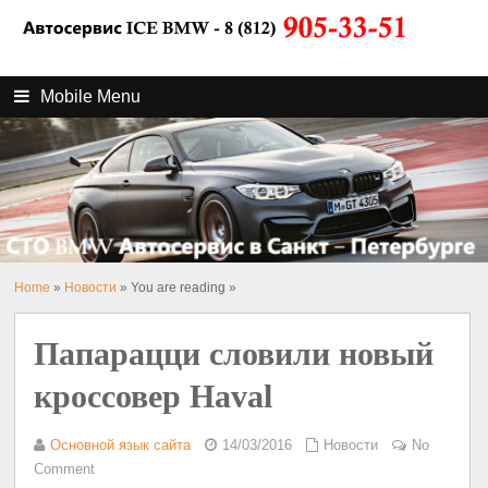
Mobile Menu
Home
»
Новости
» You are reading »
Папарацци словили новый
кроссовер Haval
Основной язык сайта
14/03/2016
Новости
No
Comment