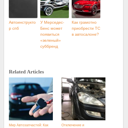
Автоинструкто
У Мерседес-
Как грамотно
р спб
Бенс может
приобрести ТС
появиться
в автосалоне?
«зеленый»
суббренд
Related Articles
Мир Автозапчастей: Как
Отключение и