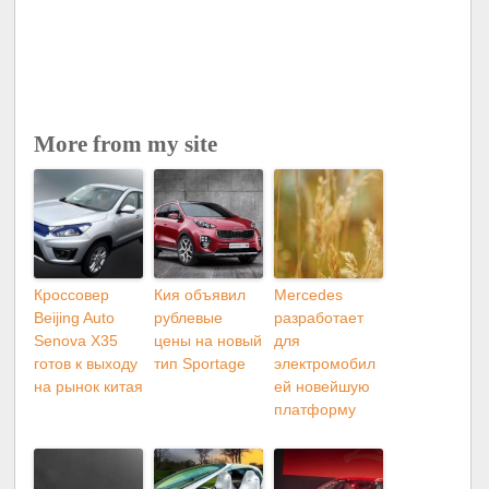
More from my site
Кроссовер
Кия объявил
Mercedes
Beijing Auto
рублевые
разработает
Senova X35
цены на новый
для
готов к выходу
тип Sportage
электромобил
на рынок китая
ей новейшую
платформу