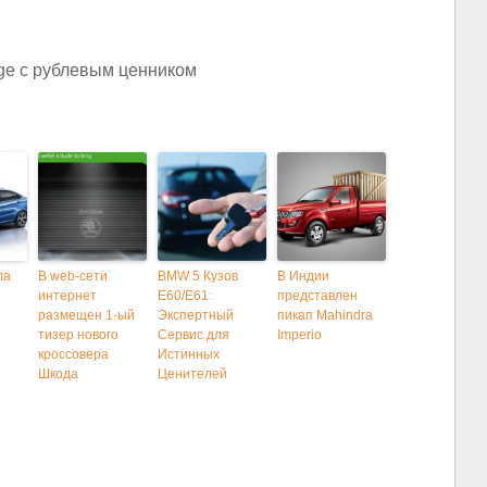
ла
В web-сети
BMW 5 Кузов
В Индии
интернет
E60/E61:
представлен
размещен 1-ый
Экспертный
пикап Mahindra
тизер нового
Сервис для
Imperio
кроссовера
Истинных
Шкода
Ценителей