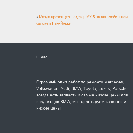
«
Мазда презентует родстер MX-5 на автомобильном
салоне в Нью-Йорке
О нас
Огромный опыт работ по ремонту Mercedes,
Volkswagen, Audi, BMW, Toyota, Lexus, Porsche.
всегда есть запчасти и самые низкие цены для
владельцев BMW, мы гарантируем качество и
низкие цены!