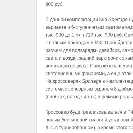
900 руб.
В данной комплектации Киа
Sportage
бу
варианте и 6-ступенчатым «автоматом»
тыс. 900 до 1 млн 719 тыс. 900 руб. 
с полным приводом и МКПП обойдется
разъем для подзарядки девайсов, само
света и дождя, задний парктроник с к
ионизации воздуха. Список оснащени
светодиодными фонарями, а еще отлич
На кроссоверах
Sportage
в комплектац
система с сенсорным экраном 8 дюймо
(пробках, погоде и т. п.) в режиме реа
Кроссовер будет реализовываться в РФ
новым бензиновой силовой установкой 
л. с. в турбированном), а кроме этого