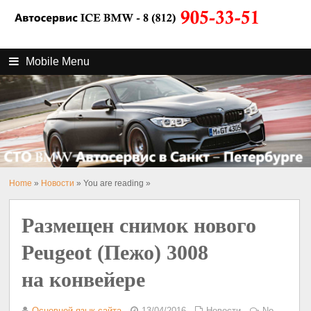
Mobile Menu
Home
»
Новости
» You are reading »
Размещен снимок нового
Peugeot (Пежо) 3008
на конвейере
Основной язык сайта
13/04/2016
Новости
No