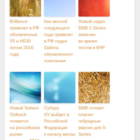
Brilliance
Киа весной
Новый седан
привезет в РФ
следующего
БМВ 1-Series
обновленные
года привезет
замечен
V5 и H530
в РФ седан
во время
летом 2016
Optima
тестов в КНР
года
обновленного
поколения
Новый Subaru
Субару
БМВ готовит
Outback
XV выйдет в
плагин-
появится
Российской
гибридные
на российском
Федерации
версии для 5-
рынке
к началу весны
Series