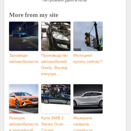
More from my site
Заповеди
Производство
Мотоцикл
автомобилиста
автомобилей
купить сейчас?
Geely: Взгляд
изнутри
Реакция
Купе БМВ 2-
Мазерати
автомобилиста
Series Gran
назвала
в аварийной
Coupe
стоимость