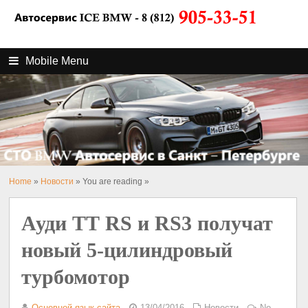
Mobile Menu
Home
»
Новости
» You are reading »
Ауди TT RS и RS3 получат
новый 5-цилиндровый
турбомотор
Основной язык сайта
13/04/2016
Новости
No