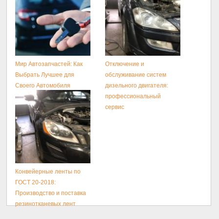
Мир Автозапчастей: Как
Отключение и
Выбрать Лучшее для
обслуживание систем
Своего Автомобиля
дизельного двигателя:
профессиональный
сервис
Конвейерные ленты по
ГОСТ 20-2018:
Производство и поставка
резинотканевых лент