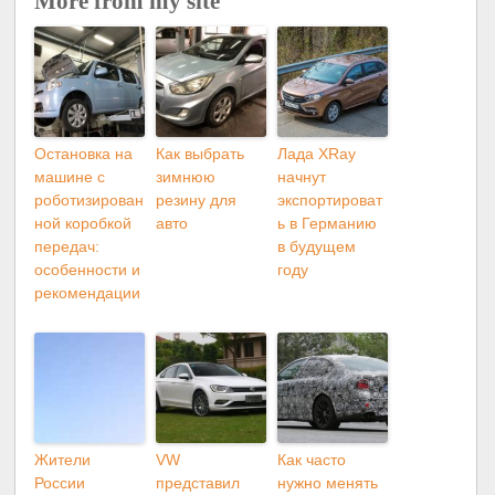
More from my site
Остановка на
Как выбрать
Лада XRay
машине с
зимнюю
начнут
роботизирован
резину для
экспортироват
ной коробкой
авто
ь в Германию
передач:
в будущем
особенности и
году
рекомендации
Жители
VW
Как часто
России
представил
нужно менять