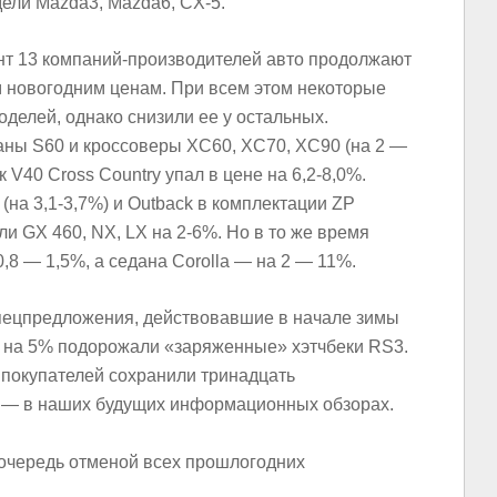
ели Mazda3, Mazda6, CX-5.
ент 13 компаний-производителей авто продолжают
 новогодним ценам. При всем этом некоторые
делей, однако снизили ее у остальных.
аны S60 и кроссоверы XC60, XC70, XC90 (на 2 —
ек
V40 Cross Country
упал в цене на 6,2-8,0%.
(на 3,1-3,7%) и
Outback
в комплектации ZP
ели
GX 460, NX, LX
на 2-6%. Но в то же время
0,8 — 1,5%, а седана
Corolla
— на 2 — 11%.
спецпредложения, действовавшие в начале зимы
о, на 5% подорожали «заряженные» хэтчбеки RS3.
 покупателей сохранили тринадцать
м — в наших будущих информационных обзорах.
 очередь отменой всех прошлогодних