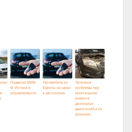
альн
Подвеска BMW
Автомобиль из
Типичные
M: Истина в
Европы на заказ
проблемы при
ти
управляемости
в автосалоне
капитальном
в
ремонте
дизельных
двигателей и их
решения