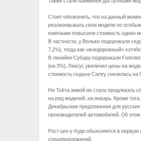
Также стали наименее доступными мод
Стоит обозначить, что на данный мом
реализовывать свои модели по особым
компании повысили стоимость одних мо
В частности, у Вольво подорожали сед
7,2%), тогда как «внедорожный» хэтчб
В линейке Субару подорожали
Forester
(на 3%). Лексус увеличил цены на мод
стоимость седана
Camry
снизилась на 
Но Тоёта зимой не стала продлевать 
на ряд моделей, на январь. Кроме тог
Декабрьские предложения для русских
производителей автомобилей. Об это
Рост цен у Ауди объясняется в первую
спецпредложений.