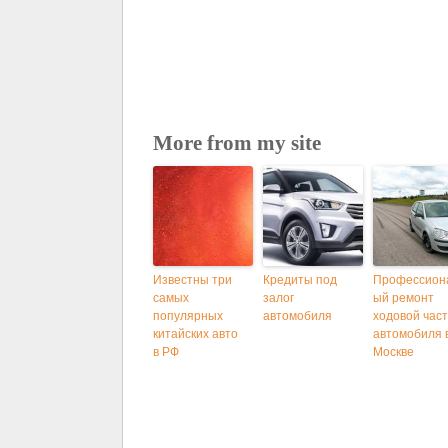
More from my site
Известны три
Кредиты под
Профессион
самых
залог
ый ремонт
популярных
автомобиля
ходовой час
китайских авто
автомобиля 
в РФ
Москве