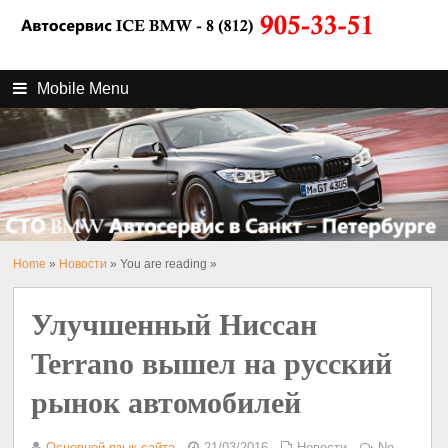
Mobile Menu
Home
»
Новости
» You are reading »
Улучшенный Ниссан
Terrano вышел на русский
рынок автомобилей
Основной язык сайта
21/03/2016
Новости
No