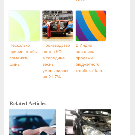
Несколько
Производство
В Индии
причин, чтобы
авто в РФ
начались
поменять
в середине
продажи
шины
весны
бюджетного
уменьшилось
хэтчбека Tata
на 21,7%
Related Articles