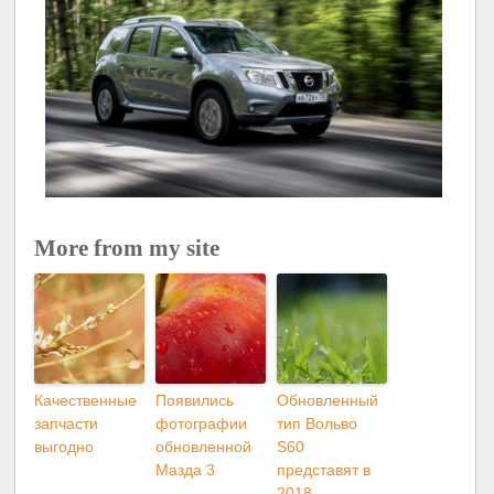
More from my site
Качественные
Появились
Обновленный
запчасти
фотографии
тип Вольво
выгодно
обновленной
S60
Мазда 3
представят в
2018