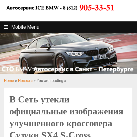
Mobile Menu
Home
»
Новости
» You are reading »
В Сеть утекли
официальные изображения
улучшенного кроссовера
Сузуки SX4 S-Cross