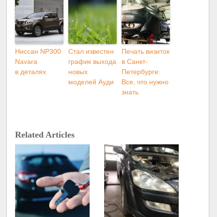
Ниссан NP300
Стал известен
Печать визиток
Navara
график выхода
в Санкт-
в деталях
новых
Петербурге:
моделей Ауди
Все, что нужно
знать
Related Articles