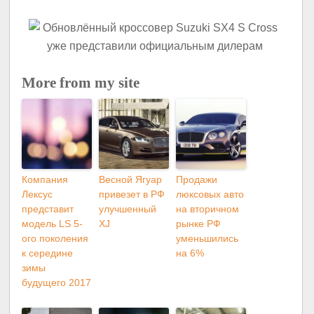
More from my site
Компания
Весной Ягуар
Продажи
Лексус
привезет в РФ
люксовых авто
представит
улучшенный
на вторичном
модель LS 5-
XJ
рынке РФ
ого поколения
уменьшились
к середине
на 6%
зимы
будущего 2017