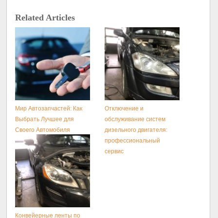
Related Articles
Мир Автозапчастей: Как
Отключение и
Выбрать Лучшее для
обслуживание систем
Своего Автомобиля
дизельного двигателя:
профессиональный
сервис
Конвейерные ленты по