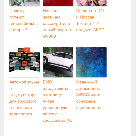
Почему
Ниссан
Datsun on-DO
потеют
частично
и Ниссан
автомобильны
рассекретила
Terrano 4×4
е фары?
новый фургон
получат АКПП
NV300
Автомобильны
БМВ
Надежный
е
представила
автомобиль
аккумуляторы
в столице
IVECO и его
для грузового
Китая
основные
и легкового
удлиненную
особенности
транспорта
версию
кроссовера X1