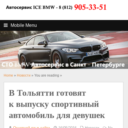
Mobile Menu
Home
»
Новости
» You are reading »
В Тольятти готовят
к выпуску спортивный
автомобиль для девушек
Основной язык сайта
16/05/2016
Новости
No