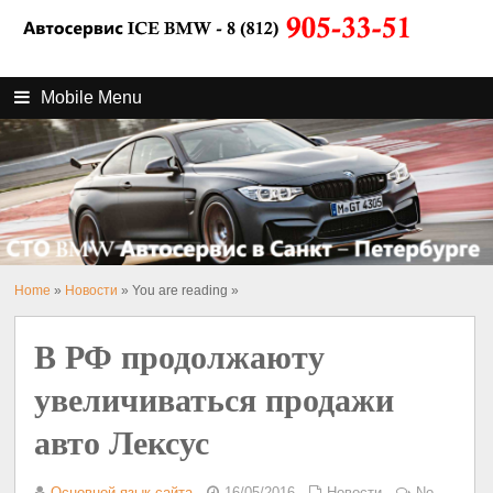
Mobile Menu
Home
»
Новости
» You are reading »
В РФ продолжаюту
увеличиваться продажи
авто Лексус
Основной язык сайта
16/05/2016
Новости
No