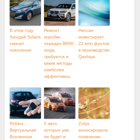
В этом году
Ремонт
Ниссан
Хюндай Solaris
коробки
инвестирует
сменит
передач BMW:
22 млн фунтов
поколение
когда
в производство
требуется и
Qashqai
какие методы
наиболее
эффективны
Roblox:
5 авто,
Zotye
Виртуальная
которых уже
анонсировала
Вселенная
не будет в
появление