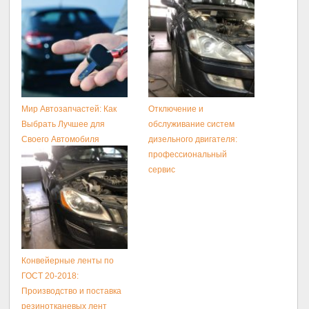
Мир Автозапчастей: Как
Отключение и
Выбрать Лучшее для
обслуживание систем
Своего Автомобиля
дизельного двигателя:
профессиональный
сервис
Конвейерные ленты по
ГОСТ 20-2018:
Производство и поставка
резинотканевых лент