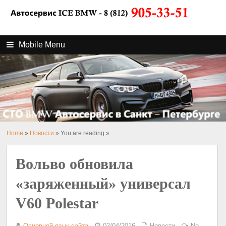
Mobile Menu
Home
»
Новости
» You are reading »
Вольво обновила
«заряженный» универсал
V60 Polestar
Основной язык сайта
02/04/2016
Новости
No