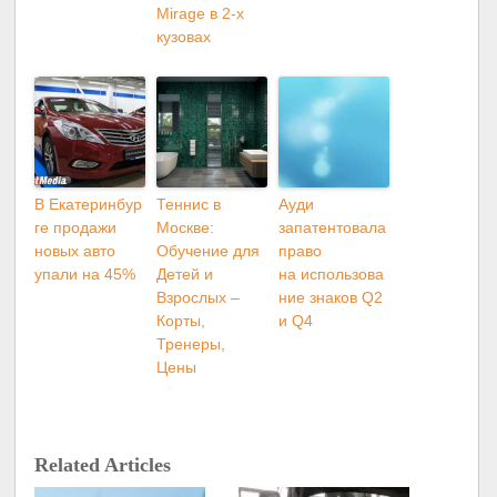
Mirage в 2-х
кузовах
В Екатеринбур
Теннис в
Ауди
ге продажи
Москве:
запатентовала
новых авто
Обучение для
право
упали на 45%
Детей и
на использова
Взрослых –
ние знаков Q2
Корты,
и Q4
Тренеры,
Цены
Related Articles