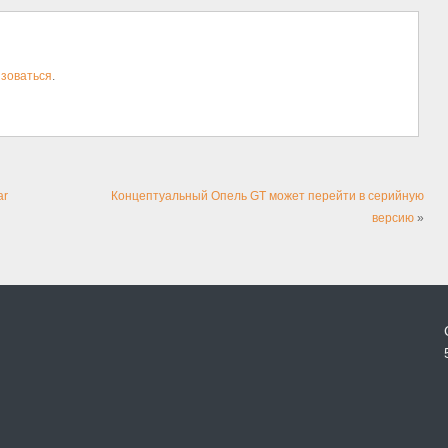
зоваться
.
ar
Концептуальный Опель GT может перейти в серийную
версию
»