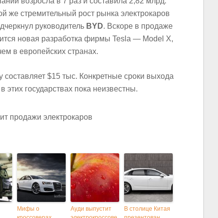
ании возросла в 7 раз и составила 2,82 млрд.
кой же стремительный рост рынка электрокаров
одчеркнул руководитель
BYD
. Вскоре в продаже
ится новая разработка фирмы Tesla — Model X,
чем в европейских странах.
у составляет $15 тыс. Конкретные сроки выхода
 в этих государствах пока неизвестны.
Мифы о
Ауди выпустит
В столице Китая
кроссоверах
электрокроссове
презентован