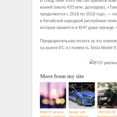
В следствии этого чистая прибыль комп
юаней (около 433 млн. долларов). «Та
продолжится с 2016 по 2018 год», — п
в Китайской народной республике появ
которая окажется в КНР даже прежде, 
Предварительная оплата за эту новинк
на рынок ЕС и стоимость Tesla Model X
More from my site
BMW X5 дизель
Кредит или
JAECOO J8:
лютый и нежный
автоломбард
Флагманский