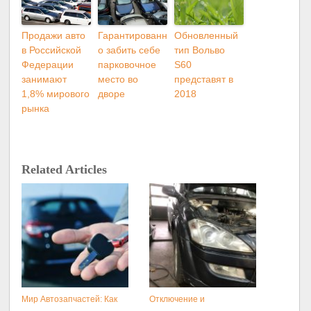
Продажи авто
Гарантированн
Обновленный
в Российской
о забить себе
тип Вольво
Федерации
парковочное
S60
занимают
место во
представят в
1,8% мирового
дворе
2018
рынка
Related Articles
Мир Автозапчастей: Как
Отключение и