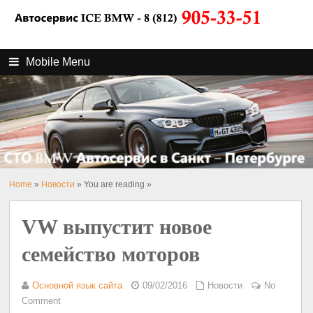
Mobile Menu
Home
»
Новости
» You are reading »
VW выпустит новое
семейство моторов
Основной язык сайта
09/02/2016
Новости
No
Comment