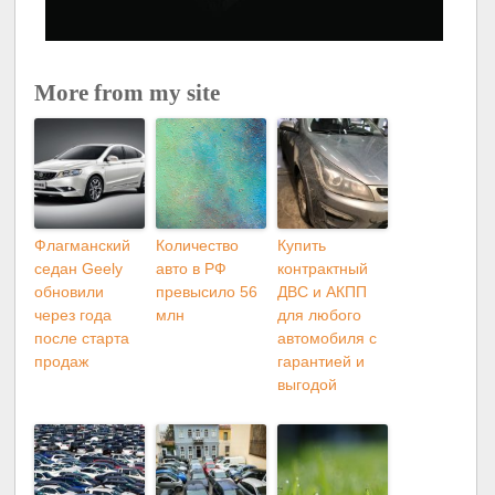
More from my site
Флагманский
Количество
Купить
седан Geely
авто в РФ
контрактный
обновили
превысило 56
ДВС и АКПП
через года
млн
для любого
после старта
автомобиля с
продаж
гарантией и
выгодой