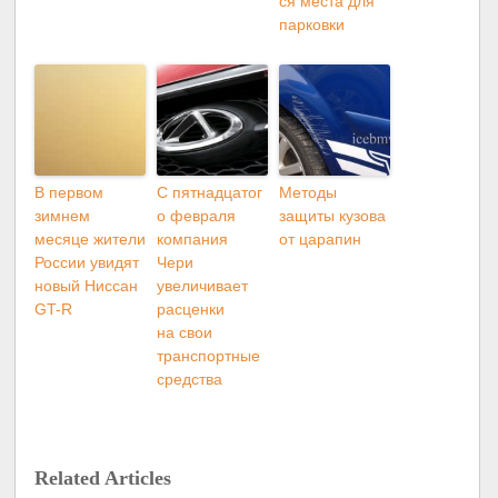
ся места для
парковки
В первом
С пятнадцатог
Методы
зимнем
о февраля
защиты кузова
месяце жители
компания
от царапин
России увидят
Чери
новый Ниссан
увеличивает
GT-R
расценки
на свои
транспортные
средства
Related Articles