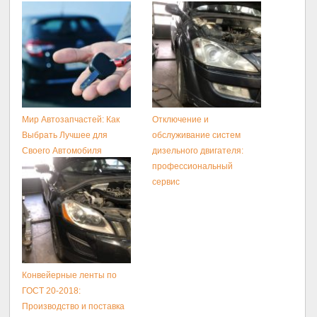
Мир Автозапчастей: Как
Отключение и
Выбрать Лучшее для
обслуживание систем
Своего Автомобиля
дизельного двигателя:
профессиональный
сервис
Конвейерные ленты по
ГОСТ 20-2018:
Производство и поставка