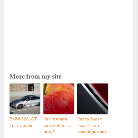
More from my site
BMW 328i GT
Как готовить
Карта будет
Тест-драйв
автомобиль к
показывать
лету?
освободившие