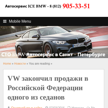
Mobile Menu
Home
»
Новости
» You are reading »
VW закончил продажи в
Российской Федерации
одного из седанов
Основной язык сайта
07/03/2016
Новости
No