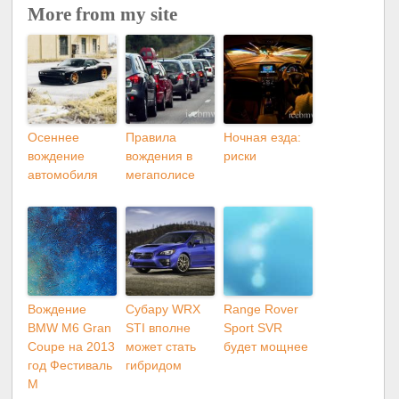
More from my site
Осеннее
Правила
Ночная езда:
вождение
вождения в
риски
автомобиля
мегаполисе
Вождение
Субару WRX
Range Rover
BMW M6 Gran
STI вполне
Sport SVR
Coupe на 2013
может стать
будет мощнее
год Фестиваль
гибридом
M