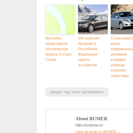
Mercedes
VW закончил
Стало извес
представила
продажи в
какие
обновленную
Российской
подержанны
модель S-Class
Федерации
иномарки
Coupe
одного
в первую
из седанов
очередь
покупают
саратовцы
кредит под залог автомобиля
About BUMER
https://icebmw.ru/
View all posts by BUMER
→