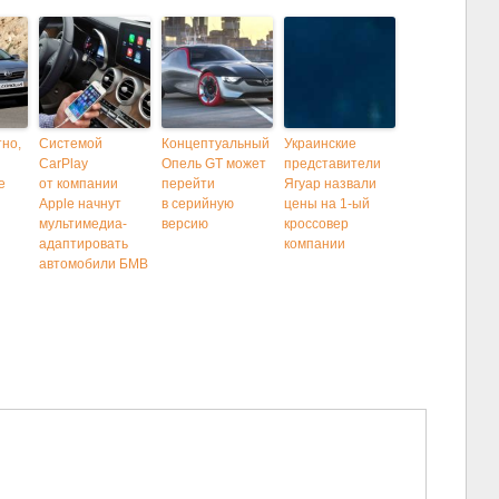
тно,
Системой
Концептуальный
Украинские
CarPlay
Опель GT может
представители
е
от компании
перейти
Ягуар назвали
Apple начнут
в серийную
цены на 1-ый
мультимедиа-
версию
кроссовер
адаптировать
компании
автомобили БМВ