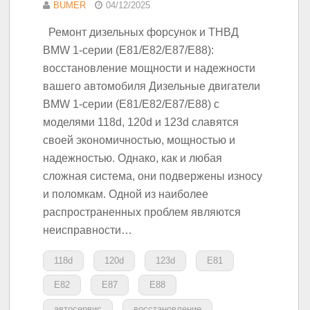
BUMER
04/12/2025
Ремонт дизельных форсунок и ТНВД
BMW 1-серии (E81/E82/E87/E88):
восстановление мощности и надежности
вашего автомобиля Дизельные двигатели
BMW 1-серии (E81/E82/E87/E88) с
моделями 118d, 120d и 123d славятся
своей экономичностью, мощностью и
надежностью. Однако, как и любая
сложная система, они подвержены износу
и поломкам. Одной из наиболее
распространенных проблем являются
неисправности…
118d
120d
123d
E81
E82
E87
E88
автосервис
восстановление