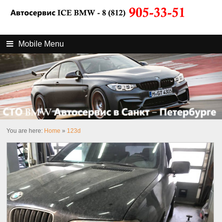
Mobile Menu
You are here:
Home
»
123d