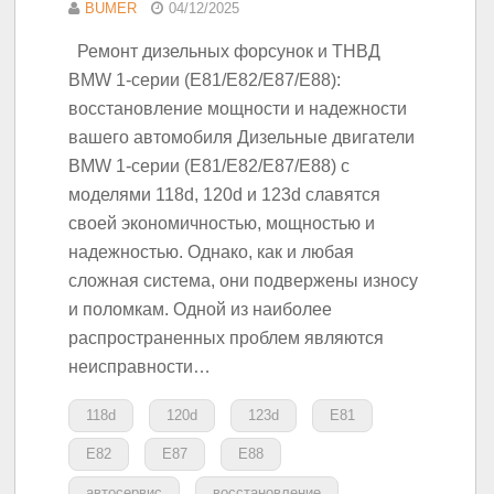
BUMER
04/12/2025
Ремонт дизельных форсунок и ТНВД
BMW 1-серии (E81/E82/E87/E88):
восстановление мощности и надежности
вашего автомобиля Дизельные двигатели
BMW 1-серии (E81/E82/E87/E88) с
моделями 118d, 120d и 123d славятся
своей экономичностью, мощностью и
надежностью. Однако, как и любая
сложная система, они подвержены износу
и поломкам. Одной из наиболее
распространенных проблем являются
неисправности…
118d
120d
123d
E81
E82
E87
E88
автосервис
восстановление