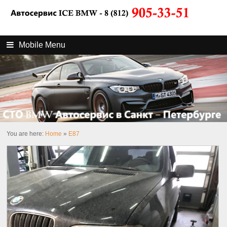
Mobile Menu
You are here:
Home
»
E87