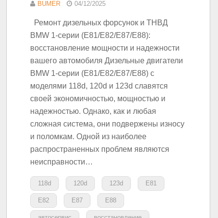
BUMER
04/12/2025
Ремонт дизельных форсунок и ТНВД
BMW 1-серии (E81/E82/E87/E88):
восстановление мощности и надежности
вашего автомобиля Дизельные двигатели
BMW 1-серии (E81/E82/E87/E88) с
моделями 118d, 120d и 123d славятся
своей экономичностью, мощностью и
надежностью. Однако, как и любая
сложная система, они подвержены износу
и поломкам. Одной из наиболее
распространенных проблем являются
неисправности…
118d
120d
123d
E81
E82
E87
E88
автосервис
восстановление