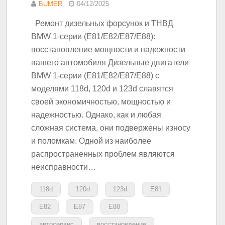
BUMER
04/12/2025
Ремонт дизельных форсунок и ТНВД
BMW 1-серии (E81/E82/E87/E88):
восстановление мощности и надежности
вашего автомобиля Дизельные двигатели
BMW 1-серии (E81/E82/E87/E88) с
моделями 118d, 120d и 123d славятся
своей экономичностью, мощностью и
надежностью. Однако, как и любая
сложная система, они подвержены износу
и поломкам. Одной из наиболее
распространенных проблем являются
неисправности…
118d
120d
123d
E81
E82
E87
E88
автосервис
восстановление