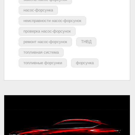
насос-форсунка
неисправности насос-форсунок
проверка насос-форсунок
ремонт насос-форсунок
ТНВД
топливная система
топливные форсунки
форсунка