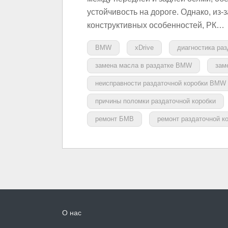
устойчивость на дороге. Однако, из-
конструктивных особенностей, РК…
BMW
xDrive
диагностика ра
замена масла в раздатке BMW
зам
неисправности раздаточной коробки BMW
причины поломки раздаточной коробки
ремонт БМВ
ремонт раздаточной 
О нас