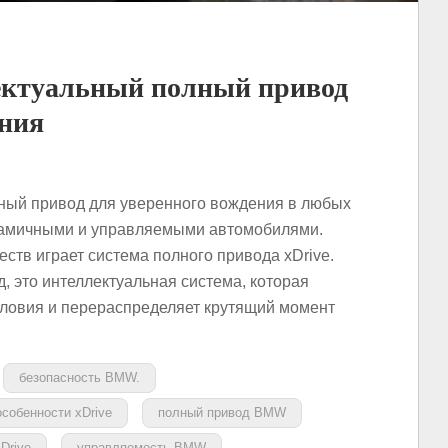
ектуальный полный привод
ения
ный привод для уверенного вождения в любых
намичными и управляемыми автомобилями.
еств играет система полного привода xDrive.
д, это интеллектуальная система, которая
ловия и перераспределяет крутящий момент
безопасность BMW.
особенности xDrive
полный привод BMW
Drive
управляемость BMW