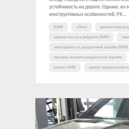
устойчивость на дороге. Однако, из-
конструктивных особенностей, РК…
BMW
xDrive
диагностика ра
замена масла в раздатке BMW
зам
неисправности раздаточной коробки BMW
причины поломки раздаточной коробки
ремонт БМВ
ремонт раздаточной 