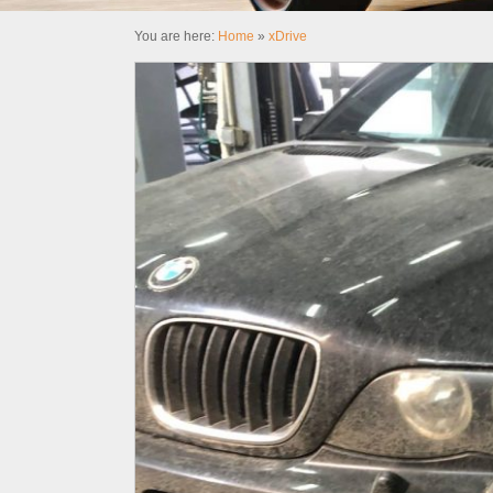
You are here:
Home
»
xDrive