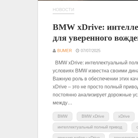
НОВОСТИ
BMW xDrive: интелл
для уверенного вожд
BUMER
07/07/2025
BMW xDrive: интеллектуальный пол
условиях BMW известна своими ди
Важную роль в обеспечении этих кач
xDrive – это не просто полный приво
постоянно анализирует дорожные ус
между…
BMW
BMW xDrive
xDrive
интеллектуальный полный привод
принцип работы xDrive
технология x