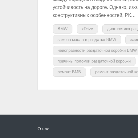
устойчивость на дороге. Однако, из-
конструктивных особенностей, РК…
BMW
xDrive
диагностика ра
замена масла в раздатке BMW
зам
неисправности раздаточной коробки BMW
причины поломки раздаточной коробки
ремонт БМВ
ремонт раздаточной 
О нас