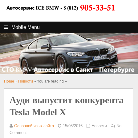
Mobile Menu
Home
»
Новости
» You are reading »
Ауди выпустит конкурента
Tesla Model X
Основной язык сайта
15/05/2016
Новости
No
Comment