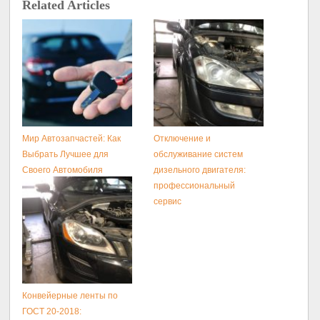
Related Articles
Мир Автозапчастей: Как
Отключение и
Выбрать Лучшее для
обслуживание систем
Своего Автомобиля
дизельного двигателя:
профессиональный
сервис
Конвейерные ленты по
ГОСТ 20-2018: