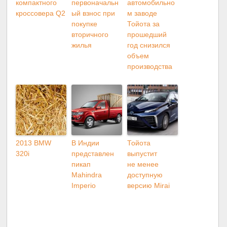
компактного
первоначальн
автомобильно
кроссовера Q2
ый взнос при
м заводе
покупке
Тойота за
вторичного
прошедший
жилья
год снизился
объем
производства
2013 BMW
В Индии
Тойота
320i
представлен
выпустит
пикап
не менее
Mahindra
доступную
Imperio
версию Mirai