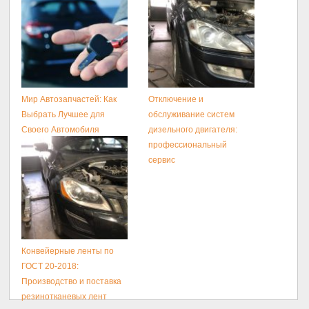
Мир Автозапчастей: Как
Отключение и
Выбрать Лучшее для
обслуживание систем
Своего Автомобиля
дизельного двигателя:
профессиональный
сервис
Конвейерные ленты по
ГОСТ 20-2018:
Производство и поставка
резинотканевых лент