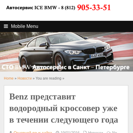
Mobile Menu
Home
»
Новости
» You are reading »
Benz представит
водородный кроссовер уже
в течении следующего года
Основной язык сайта
19/01/2016
Новости
No