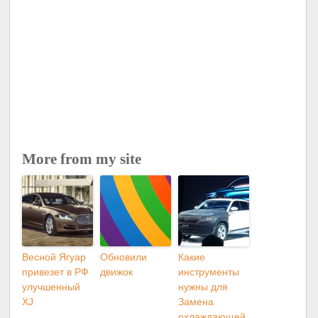
More from my site
Весной Ягуар
Обновили
Какие
привезет в РФ
движок
инструменты
улучшенный
нужны для
XJ
Замена
охлаждающей