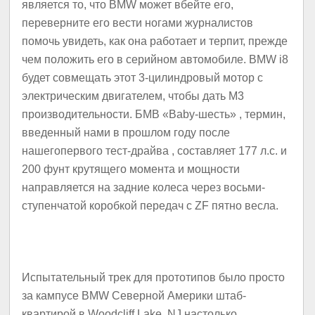
является то, что BMW может вбейте его,
переверните его вести ногами журналистов
помочь увидеть, как она работает и терпит, прежде
чем положить его в серийном автомобиле.
BMW i8
будет совмещать этот 3-цилиндровый мотор с
электрическим двигателем, чтобы дать M3
производительности.
БМВ
«Baby-шесть»
, термин,
введенный нами в прошлом году после
нашего
первого тест-драйва
, составляет 177 л.с. и
200 фунт крутящего момента и мощности
направляется на задние колеса через восьми-
ступенчатой ​​коробкой передач с ZF пятно весла.
Испытательный трек для прототипов было просто
за кампусе BMW Северной Америки штаб-
квартирой в Woodcliff Lake, NJ настолько