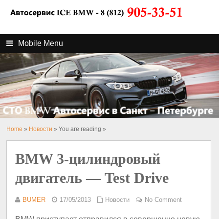
Mobile Menu
Home
»
Новости
» You are reading »
BMW 3-цилиндровый
двигатель — Test Drive
BUMER
17/05/2013
Новости
No Comment