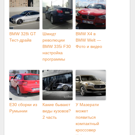
BMW 328i GT
Шмидт
BMW X4 в
Тест-драйв
революции
BMW Welt —
BMW 335i F30
Фото и видео
настройка
программы
E30 сборки из
Какие бывают
У Мазерати
Румынии
виды кузовов?
может
2 часть
появиться
компактный
кроссовер