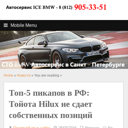
Mobile Menu
Home
»
Новости
» You are reading »
Топ-5 пикапов в РФ:
Тойота Hilux не сдает
собственных позиций
Основной язык сайта
28/03/2016
Новости
No