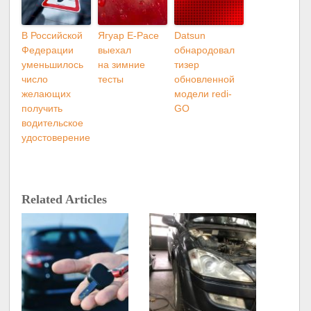
В Российской
Ягуар E-Pace
Datsun
Федерации
выехал
обнародовал
уменьшилось
на зимние
тизер
число
тесты
обновленной
желающих
модели redi-
получить
GO
водительское
удостоверение
Related Articles