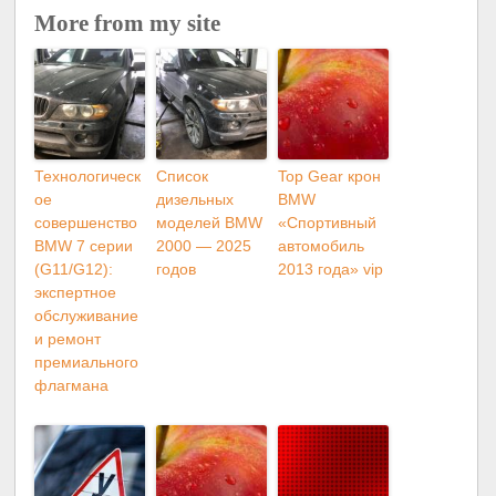
More from my site
Технологическ
Список
Top Gear крон
ое
дизельных
BMW
совершенство
моделей BMW
«Спортивный
BMW 7 серии
2000 — 2025
автомобиль
(G11/G12):
годов
2013 года» vip
экспертное
обслуживание
и ремонт
премиального
флагмана