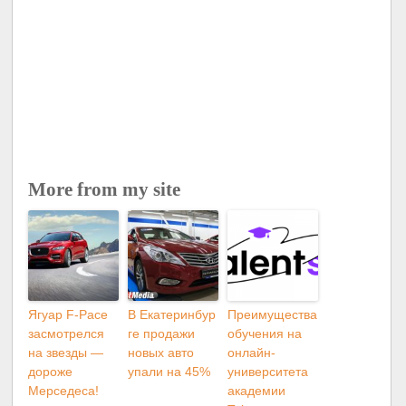
More from my site
Ягуар F-Pace
В Екатеринбур
Преимущества
засмотрелся
ге продажи
обучения на
на звезды —
новых авто
онлайн-
дороже
упали на 45%
университета
Мерседеса!
академии