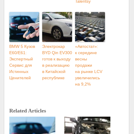
Talentsy
BMW 5 Кузов
Электрокар
«Автостат»:
E60/E61:
BYD Qin EV300
к середине
Экспертный
готов к выходу
весны
Сервис для
в реализацию
продажи
Истинных
в Китайской
на рынке LCV
Ценителей
республике
увеличились
на 9,2%
Related Articles