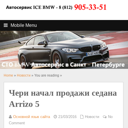
Mobile Menu
Home
»
Новости
» You are reading »
Чери начал продажи седана
Arrizo 5
Основной язык сайта
21/03/2016
Новости
No
Comment