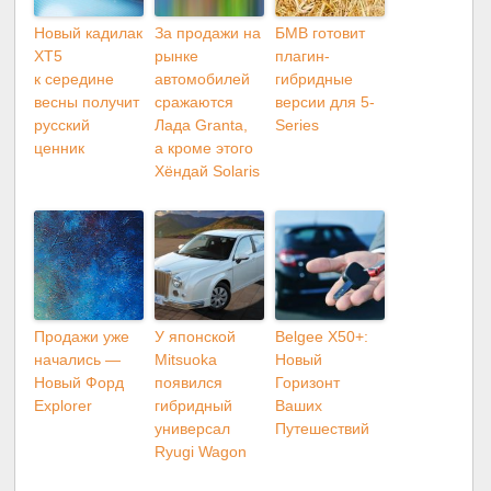
Новый кадилак
За продажи на
БМВ готовит
XT5
рынке
плагин-
к середине
автомобилей
гибридные
весны получит
сражаются
версии для 5-
русский
Лада Granta,
Series
ценник
а кроме этого
Хёндай Solaris
Продажи уже
У японской
Belgee X50+:
начались —
Mitsuoka
Новый
Новый Форд
появился
Горизонт
Explorer
гибридный
Ваших
универсал
Путешествий
Ryugi Wagon