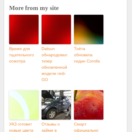
More from my site
Время для
Datsun
Тоёта
тщательного
обнародовал
обновила
осмотра
тизер
седан Corolla
обновленной
модели redi-
GO
УАЗ готовит
Отзывы о
Смарт
новые цвета
займе в
официально