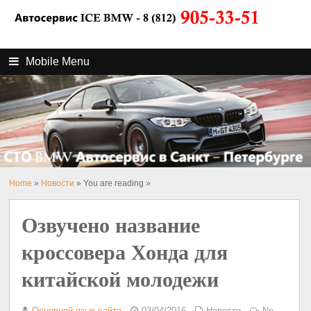
Mobile Menu
Home
»
Новости
» You are reading »
Озвучено название
кроссовера Хонда для
китайской молодежи
Основной язык сайта
03/04/2016
Новости
No