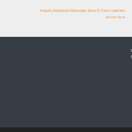
Новый универсал Мерседес Бенс E-Class замечен
на тестах
»