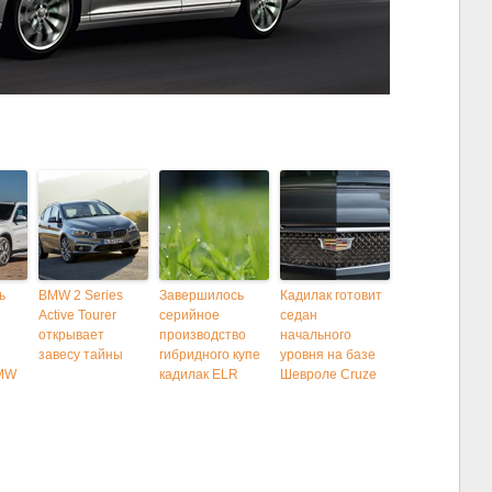
ь
BMW 2 Series
Завершилось
Кадилак готовит
Active Tourer
серийное
седан
открывает
производство
начального
завесу тайны
гибридного купе
уровня на базе
BMW
кадилак ELR
Шевроле Cruze