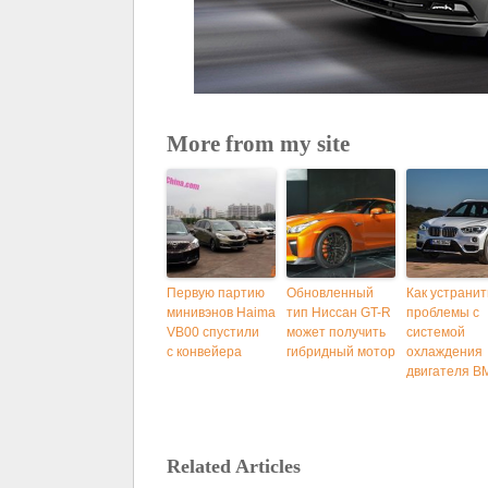
More from my site
Первую партию
Обновленный
Как устранит
минивэнов Haima
тип Ниссан GT-R
проблемы с
VB00 спустили
может получить
системой
с конвейера
гибридный мотор
охлаждения
двигателя 
Related Articles