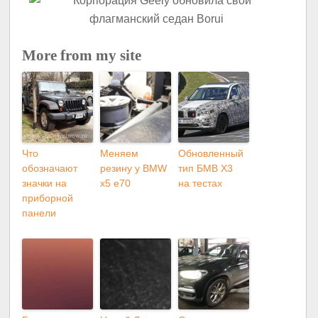
More from my site
Что
Меняем
Обновленный
обозначают
резину у BMW
тип БМВ X3
значки на
x5 e70
на тестах
приборной
панели