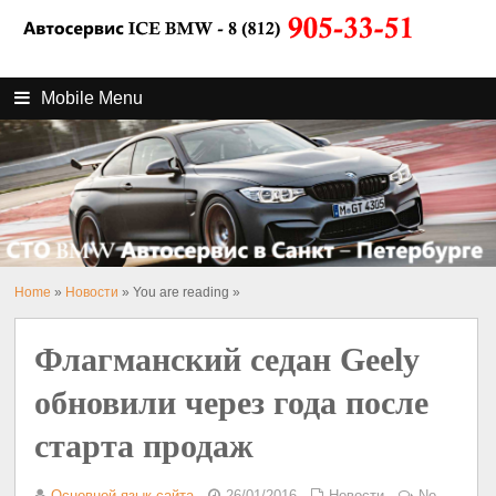
Mobile Menu
Home
»
Новости
» You are reading »
Флагманский седан Geely
обновили через года после
старта продаж
Основной язык сайта
26/01/2016
Новости
No