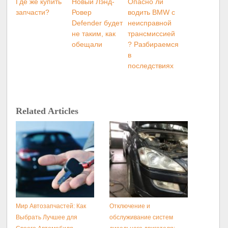
Где же купить
Новый Лэнд-
Опасно ли
запчасти?
Ровер
водить BMW с
Defender будет
неисправной
не таким, как
трансмиссией
обещали
? Разбираемся
в
последствиях
Related Articles
Мир Автозапчастей: Как
Отключение и
Выбрать Лучшее для
обслуживание систем