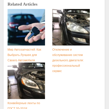
Related Articles
Мир Автозапчастей: Как
Отключение и
Выбрать Лучшее для
обслуживание систем
Своего Автомобиля
дизельного двигателя:
профессиональный
сервис
Конвейерные ленты по
ГОСТ 20-2018: