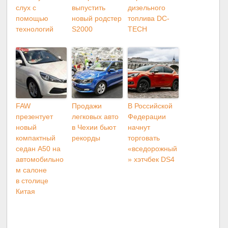
слух с
выпустить
дизельного
помощью
новый родстер
топлива DC-
технологий
S2000
TECH
FAW
Продажи
В Российской
презентует
легковых авто
Федерации
новый
в Чехии бьют
начнут
компактный
рекорды
торговать
седан A50 на
«вседорожный
автомобильно
» хэтчбек DS4
м салоне
в столице
Китая