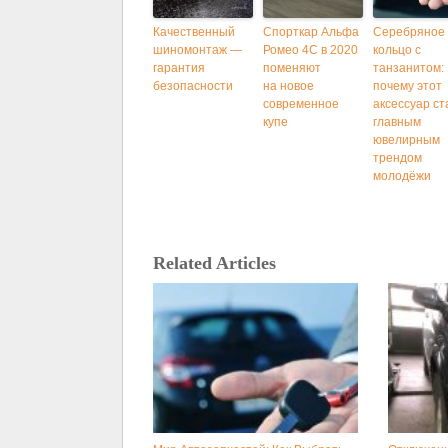
Качественный
Спорткар Альфа
Серебряное
шиномонтаж —
Ромео 4С в 2020
кольцо с
гарантия
поменяют
танзанитом:
безопасности
на новое
почему этот
современное
аксессуар ст
купе
главным
ювелирным
трендом
молодёжи
Related Articles