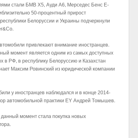
ями стали БМВ X5, Ауди A6, Мерседес Бенс E-
риблизительно 50-процентный прирост
 республики Белоруссии и Украины подчеркнули
er&Co.
автомобили привлекают внимание иностранцев.
нный момент является одним из самых доступных
ых в РФ, в республику Белоруссию и Казахстан
инает Максим Ровинский из юридической компании
или у иностранцев наблюдался и в конце 2014-
ктор автомобильной практики EY Андрей Томышев.
 данный момент стала покупка новых
тора.