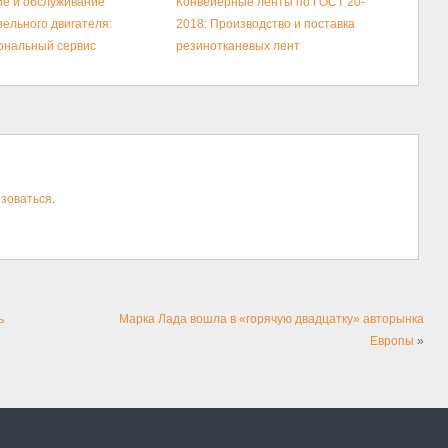
е и обслуживание
Конвейерные ленты по ГОСТ 20-
зельного двигателя:
2018: Производство и поставка
ональный сервис
резинотканевых лент
зоваться
.
ь
Марка Лада вошла в «горячую двадцатку» авторынка
Европы
»