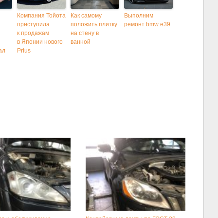
Компания Тойота
Как самому
Выполним
приступила
положить плитку
ремонт bmw e39
к продажам
на стену в
в Японии нового
ванной
ал
Prius