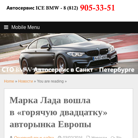
Mobile Menu
Home
»
Новости
» You are reading »
Марка Лада вошла
в «горячую двадцатку»
авторынка Европы
Основной язык сайта
03/02/2016
Новости
No