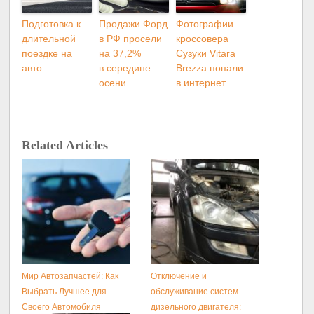
Подготовка к
Продажи Форд
Фотографии
длительной
в РФ просели
кроссовера
поездке на
на 37,2%
Сузуки Vitara
авто
в середине
Brezza попали
осени
в интернет
Related Articles
Мир Автозапчастей: Как
Отключение и
Выбрать Лучшее для
обслуживание систем
Своего Автомобиля
дизельного двигателя: