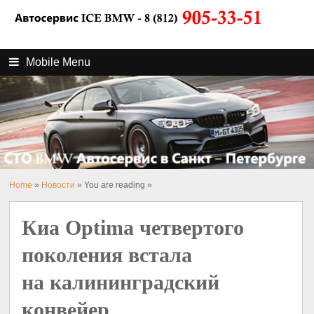
Mobile Menu
Home
»
Новости
» You are reading »
Киа Optima четвертого
поколения встала
на калининградский
конвейер