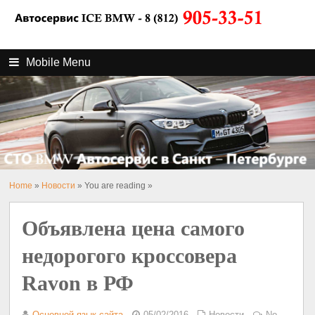
Mobile Menu
Home
»
Новости
» You are reading »
Объявлена цена самого
недорогого кроссовера
Ravon в РФ
Основной язык сайта
05/02/2016
Новости
No