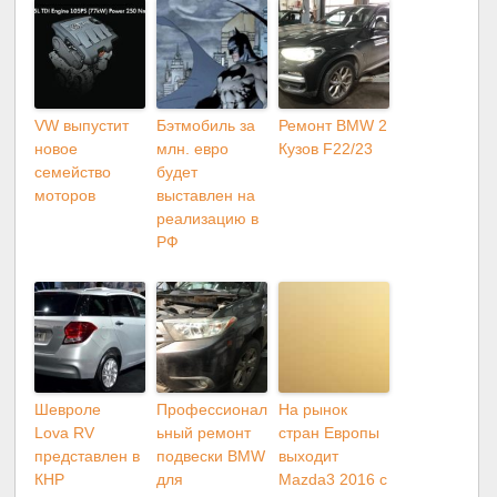
VW выпустит
Бэтмобиль за
Ремонт BMW 2
новое
млн. евро
Кузов F22/23
семейство
будет
моторов
выставлен на
реализацию в
РФ
Шевроле
Профессионал
На рынок
Lova RV
ьный ремонт
стран Европы
представлен в
подвески BMW
выходит
КНР
для
Mazda3 2016 с