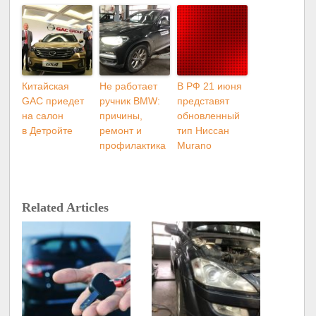
Китайская
Не работает
В РФ 21 июня
GAC приедет
ручник BMW:
представят
на салон
причины,
обновленный
в Детройте
ремонт и
тип Ниссан
профилактика
Murano
Related Articles