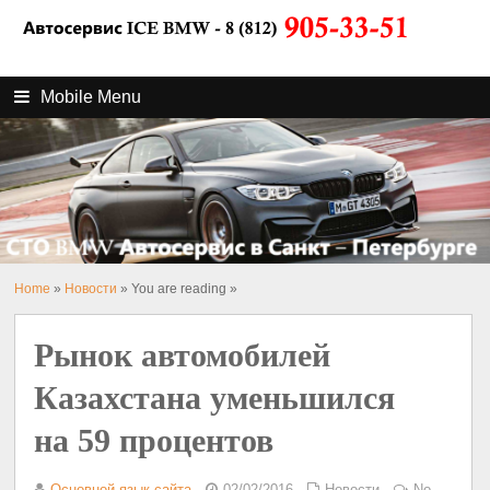
Mobile Menu
Home
»
Новости
» You are reading »
Рынок автомобилей
Казахстана уменьшился
на 59 процентов
Основной язык сайта
02/02/2016
Новости
No