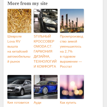
More from my site
Шевроле
STIЛЬНЫЙ
Промпроизвод
Lova RV
КРОССОВЕР
ство зимой
вышла
OMODA C7:
уменьшилось
на китайский
ГАРМОНИЯ
на 2,7%
автомобильны
ДИЗАЙНА,
в годовом
й рынок
ТЕХНОЛОГИЙ
выражении —
И КОМФОРТА
Росстат
Кия готовится
Ауди
Как купить