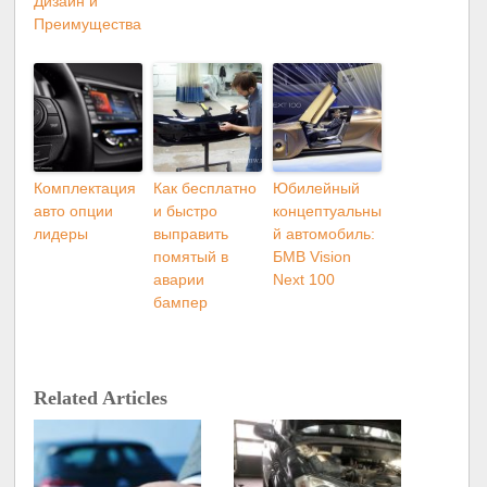
Дизайн и
Преимущества
Комплектация
Как бесплатно
Юбилейный
авто опции
и быстро
концептуальны
лидеры
выправить
й автомобиль:
помятый в
БМВ Vision
аварии
Next 100
бампер
Related Articles