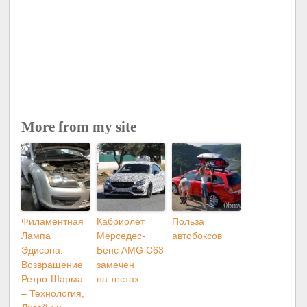
More from my site
Филаментная
Кабриолет
Польза
Лампа
Мерседес-
автобоксов
Эдисона:
Бенс AMG C63
Возвращение
замечен
Ретро-Шарма
на тестах
– Технология,