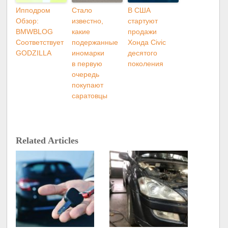
Ипподром
Стало
В США
Обзор:
известно,
стартуют
BMWBLOG
какие
продажи
Соответствует
подержанные
Хонда Civic
GODZILLA
иномарки
десятого
в первую
поколения
очередь
покупают
саратовцы
Related Articles