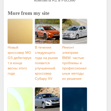
More from my site
Новый
В течении
Ремонт
кроссовер MG
следующего
электрики
GS дебютируе
года на рынке
BMW: частые
т в конце
появится
проблемы и
весны этого
улучшенный
профессионал
года
кроссовер
ьные методы
Субару XV
их решения