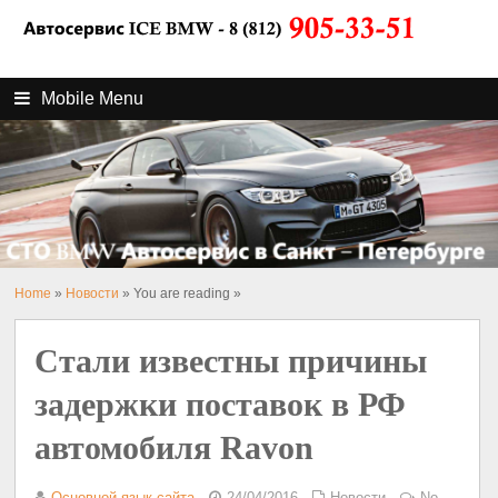
Mobile Menu
Home
»
Новости
» You are reading »
Стали известны причины
задержки поставок в РФ
автомобиля Ravon
Основной язык сайта
24/04/2016
Новости
No