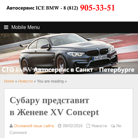
Mobile Menu
Home
»
Новости
» You are reading »
Субару представит
в Женеве XV Concept
Основной язык сайта
09/02/2016
Новости
No
Comment