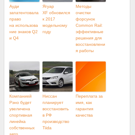
Ауди
Ягуар
Методы
запатентовала
XF обновился
очистки
право
к 2017
форсунок
на использова
модельному
Common Rail:
ние знаков Q2
году
эффективные
и Q4
решения для
восстановлени
я работы
Компанией
Ниссан
Переплата за
Рэно будет
планирует
имя, как
увеличена
восстановить
гарантия
спортивная
в РФ
качества
линейка
производство
собственных
Tiida
авто