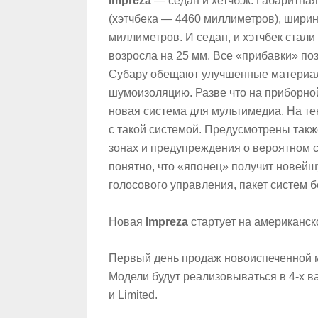
Impreza
— седан и хетчбэк. Габаритна
(хэтчбека — 4460 миллиметров), шири
миллиметров. И седан, и хэтчбек стали
возросла на 25 мм. Все «прибавки» по
Субару обещают улучшенные материалы
шумоизоляцию. Разве что на приборно
новая система для мультимедиа. На т
с такой системой. Предусмотрены так
зонах и предупреждения о вероятном 
понятно, что «японец» получит новей
голосового управления, пакет систем бе
Новая
Impreza
стартует на американск
Первый день продаж новоиспеченной м
Модели будут реализовываться в 4-х ва
и Limited.