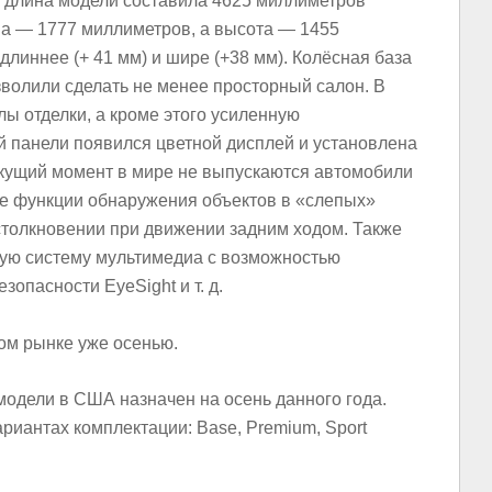
я длина модели составила 4625 миллиметров
на — 1777 миллиметров, а высота — 1455
 длиннее (+ 41 мм) и шире (+38 мм). Колёсная база
зволили сделать не менее просторный салон. В
 отделки, а кроме этого усиленную
й панели появился цветной дисплей и установлена
екущий момент в мире не выпускаются автомобили
же функции обнаружения объектов в «слепых»
столкновении при движении задним ходом. Также
шую систему мультимедиа с возможностью
зопасности EyeSight и т. д.
ом рынке уже осенью.
одели в США назначен на осень данного года.
риантах комплектации: Base, Premium, Sport