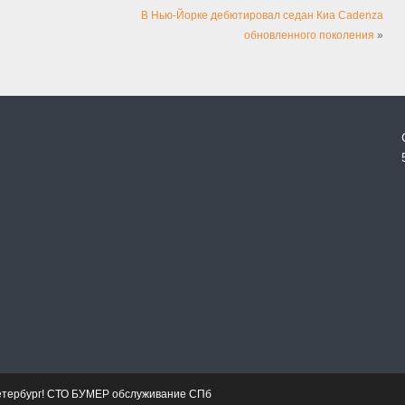
В Нью-Йорке дебютировал седан Киа Cadenza
обновленного поколения
»
етербург! СТО БУМЕР обслуживание СПб