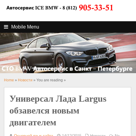
Mobile Menu
Home
»
Новости
» You are reading »
Универсал Лада Largus
обзавелся новым
двигателем
Основной язык сайта
14/12/2015
Новости
No