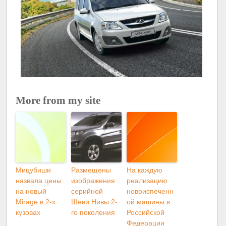
More from my site
Мицубиши
Размещены
На каждую
назвала цены
изображения
реализацию
на новый
серийной
новоиспеченн
Mirage в 2-х
Шеви Нивы 2-
ой машины в
кузовах
го поколения
Российской
Федерации