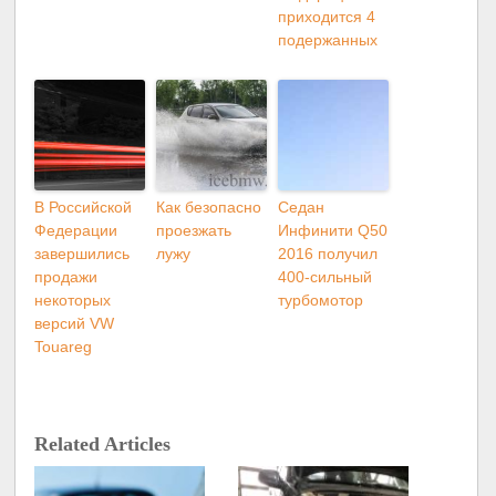
приходится 4
подержанных
В Российской
Как безопасно
Седан
Федерации
проезжать
Инфинити Q50
завершились
лужу
2016 получил
продажи
400-сильный
некоторых
турбомотор
версий VW
Touareg
Related Articles