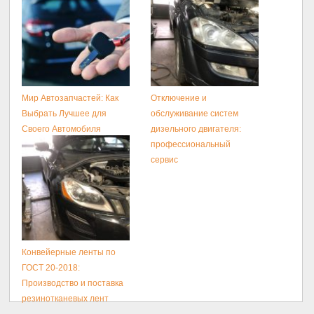
Мир Автозапчастей: Как
Отключение и
Выбрать Лучшее для
обслуживание систем
Своего Автомобиля
дизельного двигателя:
профессиональный
сервис
Конвейерные ленты по
ГОСТ 20-2018:
Производство и поставка
резинотканевых лент