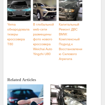
Yema
В глобальной
Капитальный
обнародовала
web-сети
Ремонт ДВС
тизеры
размещены
BMW:
кроссовера
фото нового
Комплексный
T80
кроссовера
Подход к
Weichai Auto
Восстановлени
Yingzhi U80
ю Силового
Агрегата
Related Articles