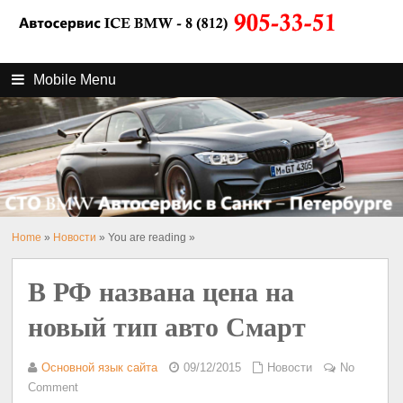
Mobile Menu
Home
»
Новости
» You are reading »
В РФ названа цена на
новый тип авто Смарт
Основной язык сайта
09/12/2015
Новости
No
Comment